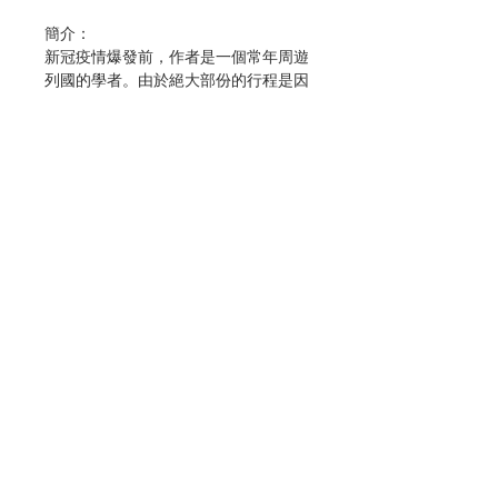
簡介：
新冠疫情爆發前，作者是一個常年周遊
列國的學者。由於絕大部份的行程是因
工作需要(參加研討會、授課、開會
等)，故都是獨自一個人遊走世界各
地。作者通常在忙碌的行程中擠出二至
三小時的空檔到當地的聖堂遊覽。
作者於2014至2020年間向馬來西亞甲
柔教區的《橋樑》雙月刊供稿，推廣世
界各地作者曾經到訪的聖堂。這6年間
的長期供稿，除了累積了30多篇稿件，
Contact Us
也讓作者增長了許多教會的知識。在新
冠疫情爆發的2020至2022年間，作者
利用每個主日的空檔將過往的稿件重新
Store Address
整理，出版了《邂逅的殿宇》一書，希
望讀者們藉此得益，認識世界各地的聖
堂及故事。
Payment Method
作者：符傳藝