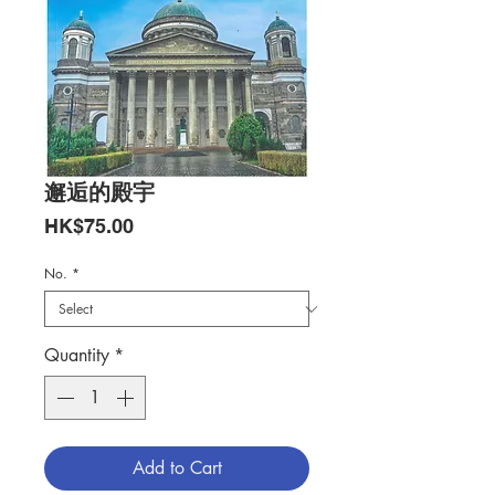
邂逅的殿宇
Price
HK$75.00
No.
*
Quantity
*
Add to Cart