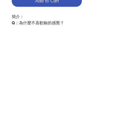
Add to Cart
簡介：
Q：為什麼不喜歡輸的感覺？
A：因為輸的時候，會找不到自我。
Q：為什麼人會變老，青春永駐不是很
好嗎？
A：老，是上帝給人面對死亡的一種恩
典與緩衝的過程
Contact Us
Q：天堂真的存在嗎？
A：如果上帝是真的，天堂就存在。所
Store Address
以，你相信上帝嗎？
人類和動物最大的不同，就是我們會思
Payment Method
考。什麼是幸福？生命的意義是什麼？
上帝真的存在嗎？