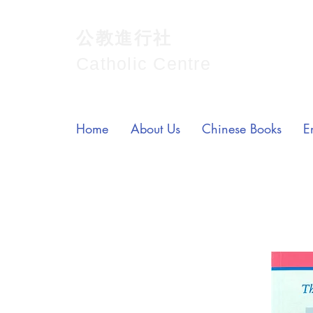
公教進行社
Catholic Centre
Home
About Us
Chinese Books
E