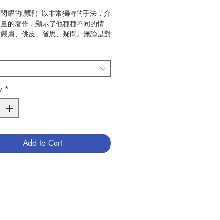
:（閃耀的曠野）以非常獨特的手法，介
大量的著作，顯示了他種種不同的情
度嚴肅、佻皮、省思、疑問。無論是對
已認識他或第一次閱讀他的著作的人，
理想的選集。
瑪斯‧麥純 (Thomas Merton)
4
y
*
789627958109
6009164
Add to Cart