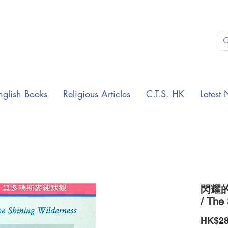
nglish Books
Religious Articles
C.T.S. HK
Latest 
閃耀
/ The
HK$28