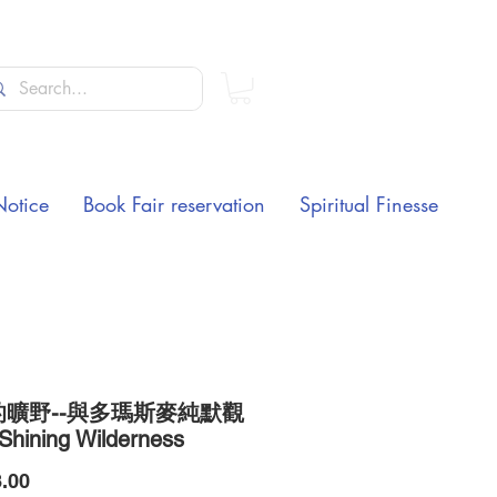
Notice
Book Fair reservation
Spiritual Finesse
的曠野--與多瑪斯麥純默觀
 Shining Wilderness
Price
.00