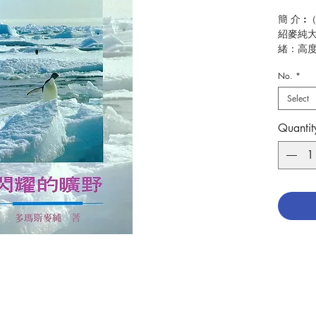
簡 介 
紹麥純
緒：高
於以前
No.
*
這是很
Select
作 者 :多
頁 數 :8
Quantit
ISBN:9
No. 310