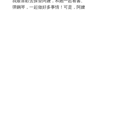
我最喜歡去探望阿嬤，和她一起看書、
彈鋼琴，一起做好多事情！可是，阿嬤
最近好像變得有點奇怪，媽媽告訴我，
這是因為阿嬤現在生病了，她有失智
症。媽媽說：「阿嬤還是妳認識、妳最
愛的那個阿嬤，只是和一前不太一
樣……」
一段溫暖的祖孫情，一則寫實而窩心的
故事，娓娓道出許多家庭現在、未來可
能面臨的挑戰，陪伴孩子認識失智症及
適應生活帶來的改變。
Contact Us
作者：Louise Gooding
繪者：Erika Meza
譯者：張家綺
Store Address
出版：大穎文化事業股份有限公司
分類：兒童圖書
出版日期：2023年5月
頁數：40
Payment Method
ISBN：9786269689590
No. 3183087025