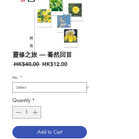
靈修之旅 — 驀然回首
Regular
Sale
 HK$40.00 
HK$12.00
Price
Price
No.
*
Quantity
*
Add to Cart