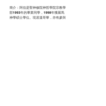
簡介：阿信是聖神修院神哲學院宗教學
部1993年的畢業同學，1998年獲羅馬
神學碩士學位。現居溫哥華，亦有參與
堂區信仰培育工作。
本書分為春夏秋冬及神學篇。春夏秋冬
代表作者過去生活的四時變化，記錄了
她靈性生命成長和回歸的旅程，反映她
信仰歷程的起承轉合。神學篇是作者近
年探索神學的心得，她以平信徒身份所
作的神學反省，令人耳目一新。
作者：廖信堅(阿信)
Contact Us
出版：論盡神學出版社
分類：靈修、教友生活
初版：2005.01
Store Address
頁數：218
ISBN : 9789889749927
No. 3103036024
Payment Method