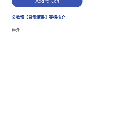
Add to Cart
公教報【吾愛讀書】專欄推介
簡介：
生活中的起起伏伏，容易讓人累積負面
的思想和消極情緒。若你感到空虛、悲
傷、沮喪或格格不入，或是在與憤怒、
孤獨、恐懼、痛苦或低能量奮戰，感覺
停滯不前、找不到生活的意義，這就是
需要靈性排毒的時候。
靈性排毒是淨化和滋養靈魂的祈禱，是
Contact Us
一種清除罪惡和消極情緒，以健康的思
想來餵養身心的過程。靈性排毒可使我
們免受精神疾病的困擾，重新獲得信
Store Address
任、希望及愛的能力。
我們常追求財富、健康、名聲、享受，
Payment Method
但聖經教導我們，在一切之上，最需要
的是保守自己的心，因為生命的力量來