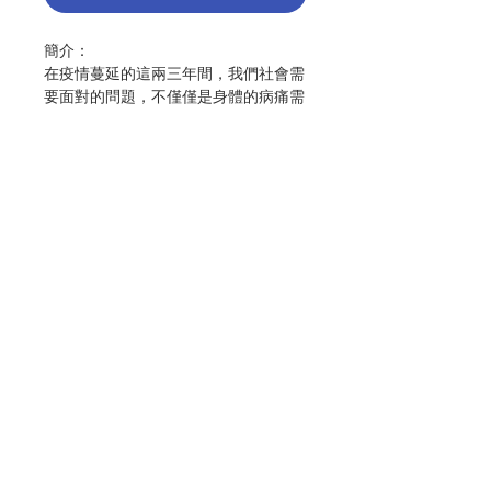
簡介：
在疫情蔓延的這兩三年間，我們社會需
要面對的問題，不僅僅是身體的病痛需
要「治癒」，更重要，心靈的傷痕也需
要「療癒」。在此脈絡下，人類精神面
向的「靈性」 “Spirituality”，則成為
了帶領受苦的、傷痛的心靈走出荊棘叢
林的一盞明燈。藉著「靈性」，我們得
以在靈魂深處，同感到與他人、他物乃
至宇宙的一種不可分割的聯繫，並透過
統整自己的人格、引領我們擴大觀點並
Contact Us
超越困境。可惜的是，靈性之於人生命
的重要性及其所帶來的療癒能量，在許
多實踐的領域中，依然常被安置在不甚
Store Address
起眼的角落。是以，此跨領域論文集以
「療癒」為題，透過「靈性」在教育及
各類實踐領域的相關研究與成果，討論
靈性與療癒之間的關係與可能。
Payment Method
主編：何佳瑞