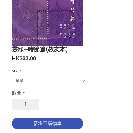
靈頌--時節篇(教友本)
價
HK$23.00
格
No.
*
數量
*
新增至購物車