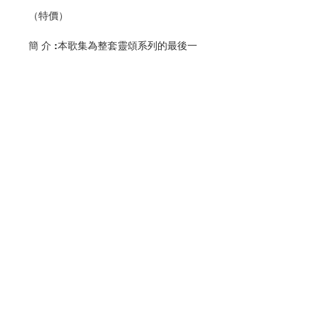
（特價）
簡 介 :本歌集為整套靈頌系列的最後一
本，內容包括將臨、聖誕、四旬、聖
週、復活、聖神、諸聖、悼亡的歌曲，
合共222首。適合於該等時節期間詠
唱。
編 者 :香港教區聖樂委員會
頁 數 :336
分 類 :音樂
ISBN:9789628417902
聯絡我們
No. 3216009154
門市地址
付款方式