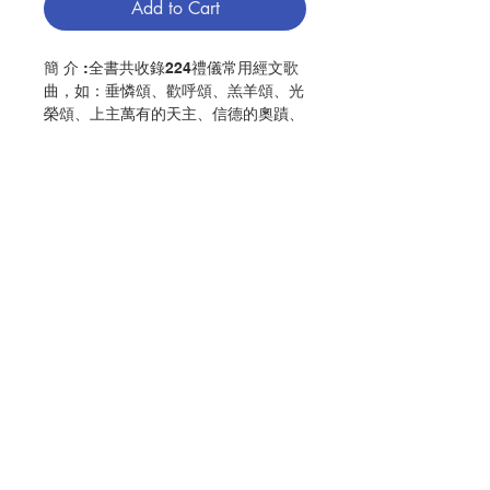
Add to Cart
簡 介 :全書共收錄224禮儀常用經文歌
曲，如：垂憐頌、歡呼頌、羔羊頌、光
榮頌、上主萬有的天主、信德的奧蹟、
天主經、天下萬國等。並由多位天主教
出名的作曲家所撰寫計有：江文也、劉
榮耀、杜逸文、戴遐齡、吳天福、劉志
明、鄧思恩、伍星洪、劉玉亭、江克
滿、林樂培、莊宗澤、蔡詩亞、陳永華
等等。
Contact Us
編 者 :香港教區聖樂委員會
頁 數 :500
分 類 :音樂
ISBN:9789628417582
Store Address
No. 3216009166
Payment Method