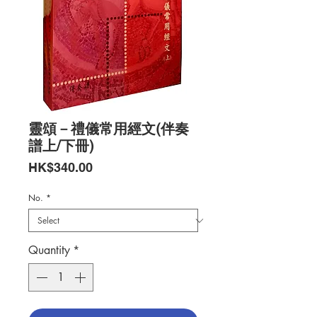
靈頌－禮儀常用經文(伴奏
譜上/下冊)
Price
HK$340.00
No.
*
Quantity
*