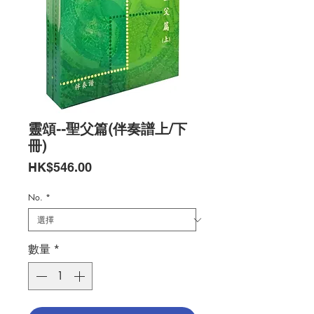
靈頌--聖父篇(伴奏譜上/下
冊)
價
HK$546.00
格
No.
*
數量
*