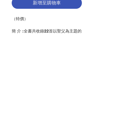
新增至購物車
（特價）
簡 介 :全書共收錄22首以聖父為主題的
歌曲，如：上主是我的牧者、仰望上
主、回歸父家、主內得安寧、全心溫慕
天主、歌頌主名、讚美主的美善等。
編 者 :香港教區聖樂委員會
頁 數 :364
分 類 :音樂
聯絡我們
ISBN:9789628417759
No. 3216009168
門市地址
付款方式