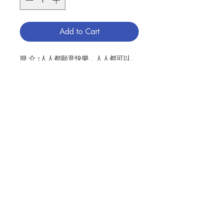
Add to Cart
簡 介 :人人都願意快樂，人人都可以。
關鍵是在於我們內心，並不是外在，也
不是我們擁有什麼，或欠缺甚麼。如果
我們選擇要快樂，我們便抱有積極的態
度，事事為他人着想。我們付出時間，
我們獻身有需要的人服務，我們喜歡在
鏡子中的人，我們尊重並接受所有掌握
的每一刻。這裏的99金句選自作者自己
Contact Us
的作品，以及來自多方面的作家，這些
作家都是她心愛的。
Store Address
作 者 :史慕蓮 (Anne Bryan Smollin)
頁 數 :108
ISBN:9789628909636
Payment Method
No. 3106009182