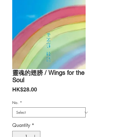
靈魂的翅膀 / Wings for the
Soul
Price
HK$28.00
No.
*
Quantity
*