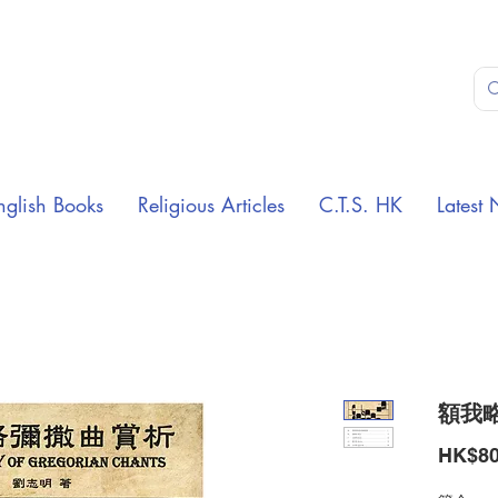
nglish Books
Religious Articles
C.T.S. HK
Latest 
額我
HK$80