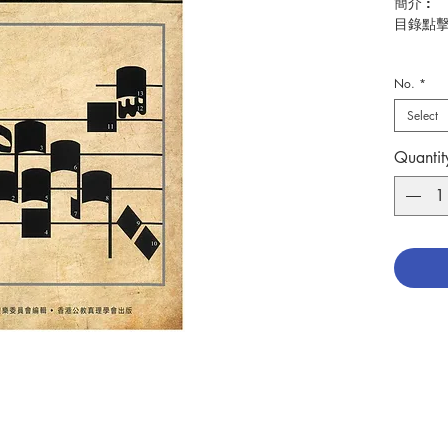
簡介 :
目錄點
這一本
No.
*
的幫助
祈禱的
Select
能道出
的妙，
Quantit
曲在歷
主編及
出版：
初版：2
頁 數 : 1
分類：
ISBN: 9
No. 321