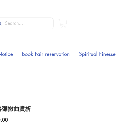
Notice
Book Fair reservation
Spiritual Finesse
略彌撒曲賞析
Price
.00