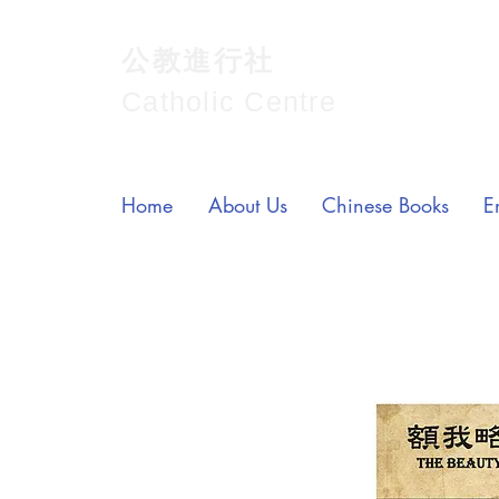
公教進行社
Catholic Centre
Home
About Us
Chinese Books
E