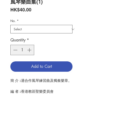
風琴樂曲集(1)
Price
HK$40.00
No.
*
Quantity
*
Add to Cart
簡 介 :適合作風琴練習曲及獨奏樂章。
編 者 :香港教區聖樂委員會
頁 數 :64
分 類 :音樂
ISBN:9789628417094
No. 3216009141