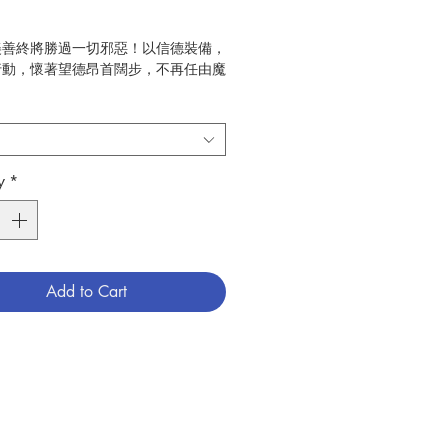
美善終將勝過一切邪惡！以信德裝備，
行動，懷著望德昂首闊步，不再任由魔
勢力操控擺布。
了拉攏人心，無所不用其極扭曲天主慈
貌。阿摩特神父深信良善美好的天主始
們同在，而且比魔鬼更具吸引力。他以
y
*
懷邀請迷失受傷的弟兄姊妹，重新發現
女神聖的身分、尊嚴和自由；與美善的
融同行，遠離邪惡誘惑，擺脫魔鬼的奴
Add to Cart
主聖言的利劍，以信德作盾牌，全副武
耶穌並肩對抗邪惡與仇恨！
riele Amorth
elo De Simone
李雅玲
上智文化事業
靈修、教友生活