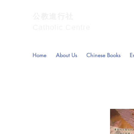
公教進行社
Catholic Centre
Home
About Us
Chinese Books
E