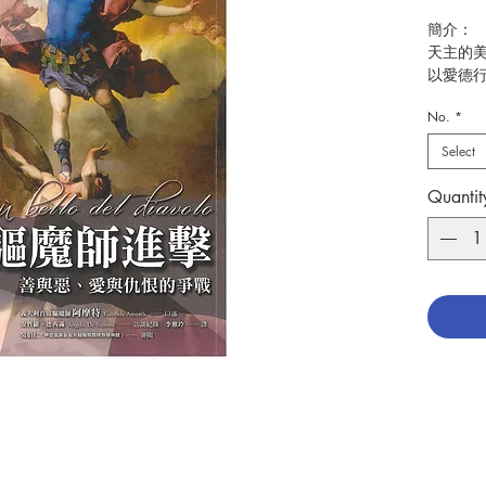
簡介：
天主的
以愛德
鬼的惡
No.
*
魔鬼為
Select
愛的面
終與我
Quantit
牧者心
天主兒
天主共
役。
拿起天
裝與主
口述：Gab
紀錄：Ang
譯者：
出版：
分類：