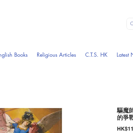
nglish Books
Religious Articles
C.T.S. HK
Latest 
驅魔師
的爭
HK$11