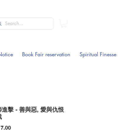
Notice
Book Fair reservation
Spiritual Finesse
進擊 - 善與惡, 愛與仇恨
戰
Price
7.00