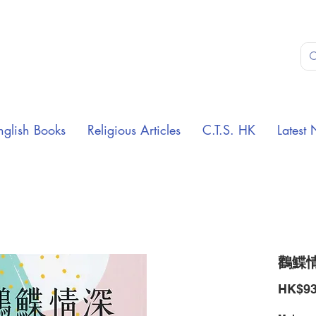
nglish Books
Religious Articles
C.T.S. HK
Latest 
鸛鰈
HK$93