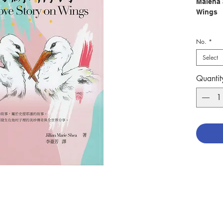
Malena 
Wings
簡介：
No.
*
★ 一對
20年來
Select
★ 經全
電台更
Quantit
這是一
鳥的故
美妙傳
史提耶
物間的
成千上
對鸛鳥
期盼與
心中也
普坦今
的存活