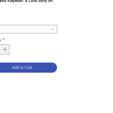
and Klepetan: A Love Story on
鸛鳥為愛每年遠渡重洋13,000公里，
始終如一的愛情故事！
世界各大媒體傳頌，感動萬人，BBC
為此故事製作專訪節目！
y
*
個真實的故事，屬於史提耶潘和兩隻鸛
事。他慷慨的將一個發生在他村子裡的
奇與全世界分享。
Add to Cart
潘和瑪蓮娜之間，存在著獨特的人與動
連結，吸引了世界各地的男女老少，有
萬的鸛迷，一整年都在持續追蹤關注這
愛侶的動態。大家在春天懷抱著熱切地
喜悅，等待著克列普坦的歸來，但同時
七上八下，帶著些許的忐忑不安：克列
年能否安然度過漫長的遷徙旅程，順利
下來？