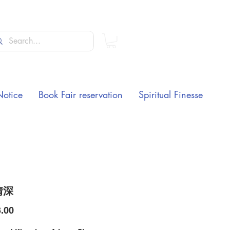
Notice
Book Fair reservation
Spiritual Finesse
情深
Price
.00