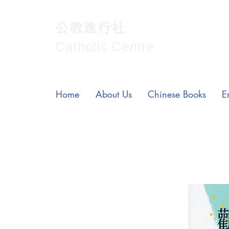
公教進行社
Catholic Centre
Home
About Us
Chinese Books
E