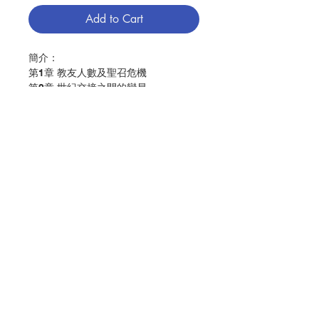
Add to Cart
簡介：
第1章 教友人數及聖召危機
第2章 世紀交接之間的變易
第3章 2000年的封聖風波
第4章 2004年底的《宗教事務條例》
第5章 2007年的教宗信函：不談中梵外
交，只論大陸教會
第6章 近十年來的非法祝聖事件
第7章 浙江仇教事件創傷嚴重
Contact Us
第8章 《國家安全法》對宗教界影響至
深
第9章 17年來中梵的互動
第10章 總結：鉅變似乎如箭在弦
Store Address
作者：林瑞琪
出版：天主教香港教區聖神研究中心
Payment Method
分類：教會
初版：2017.08