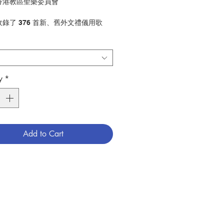
: 香港教區聖樂委員會
 收錄了 376 首新、舊外文禮儀用歌
：英文、傳統拉丁文、菲律賓文）以及
原創中文禮儀歌曲編譯作品等。
香港公教真理學會
52
y
*
 音樂
789627958994
8106771
Add to Cart