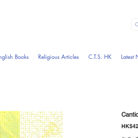
nglish Books
Religious Articles
C.T.S. HK
Latest 
Cant
HK$42