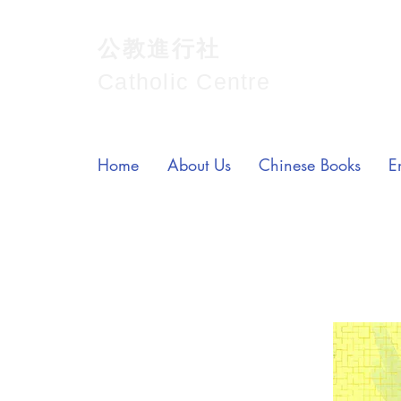
公教進行社
Catholic Centre
Home
About Us
Chinese Books
E