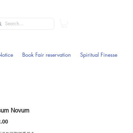
Notice
Book Fair reservation
Spiritual Finesse
icum Novum
Price
.00