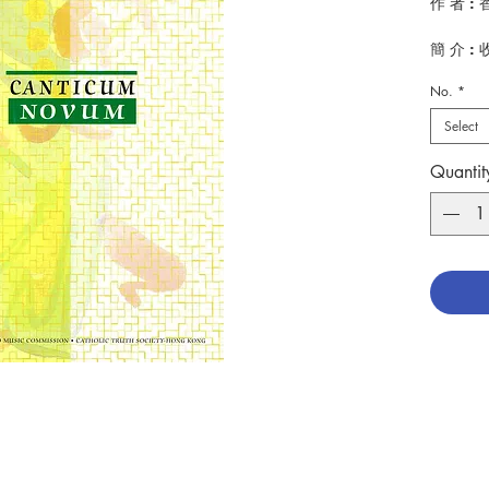
作 者 
簡 介 :
（包括
No.
*
傳頌的
Select
出 版：
頁 數 : 3
Quantit
分 類 :
ISBN:9
No. 238