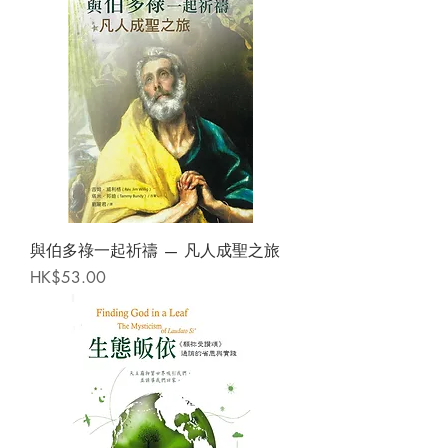
與伯多祿一起祈禱 — 凡人成聖之旅
Price
HK$53.00