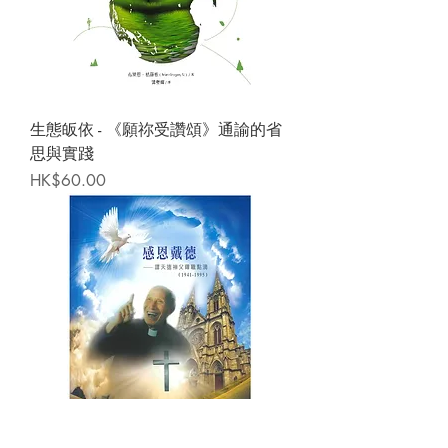
生態皈依 - 《願祢受讚頌》通諭的省
思與實踐
Price
HK$60.00