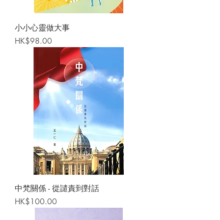
小小心靈做大事
Price
HK$98.00
中梵關係 - 從譴責到對話
Price
HK$100.00