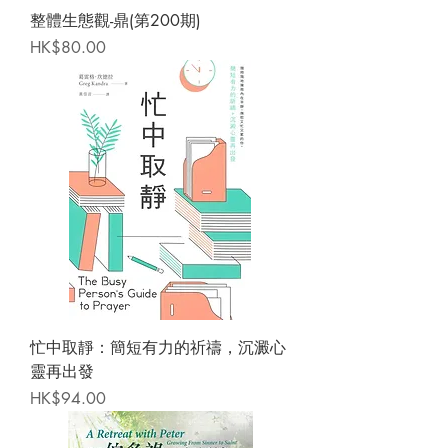
整體生態觀-鼎(第200期)
Price
HK$80.00
忙中取靜：簡短有力的祈禱，沉澱心
靈再出發
Price
HK$94.00