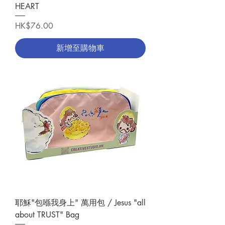
HEART
價格
HK$76.00
新增至購物車
耶穌"包喺我身上" 萬用包 / Jesus "all
about TRUST" Bag