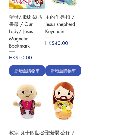
聖母/耶穌 磁貼
主的羊-匙扣 /
書籤 / Our
Jesus shepherd -
Lady/ Jesus
Keychain
Magnetic
價格
HK$40.00
Bookmark
價格
HK$10.00
新增至購物車
新增至購物車
教宗 良十四世-公
聖若瑟-公仔 /