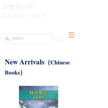
公教進行社
Catholic Centre
New Arrivals
（
Chinese
）
Books