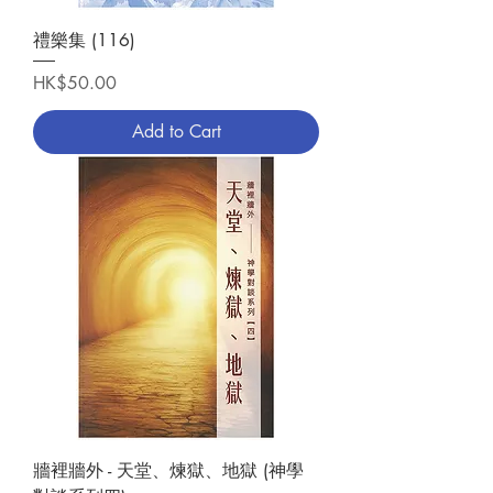
禮樂集 (116)
Price
HK$50.00
Add to Cart
牆裡牆外 - 天堂、煉獄、地獄 (神學