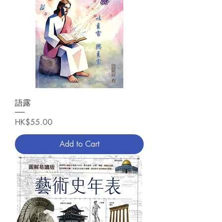
語露
Price
HK$55.00
Add to Cart