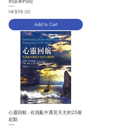
對談系列四)
Price
HK$98.00
Add to Cart
心靈回航 - 在混亂中遇見天主的25個
起點