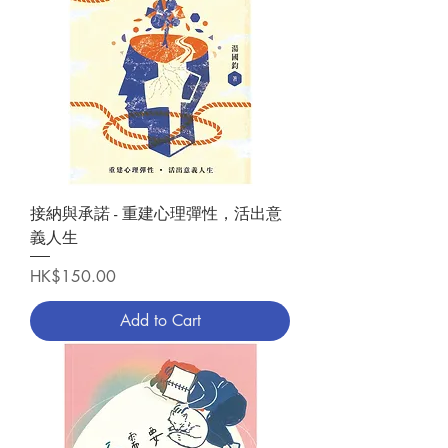
接納與承諾 - 重建心理彈性，活出意
義人生
Price
HK$150.00
Add to Cart