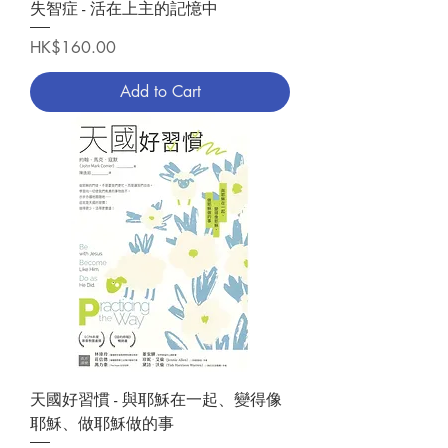
失智症 - 活在上主的記憶中
Price
HK$160.00
Add to Cart
天國好習慣 - 與耶穌在一起、變得像
耶穌、做耶穌做的事