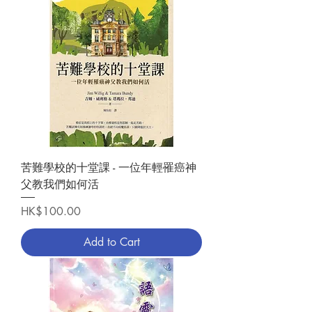
苦難學校的十堂課 - 一位年輕罹癌神
父教我們如何活
Price
HK$100.00
Add to Cart