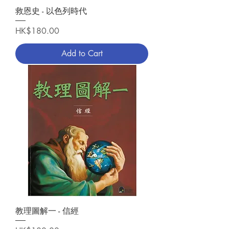
救恩史 - 以色列時代
Price
HK$180.00
Add to Cart
教理圖解一 - 信經