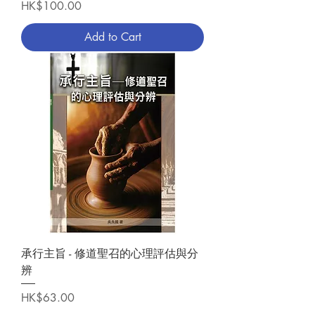
Price
HK$100.00
Add to Cart
承行主旨 - 修道聖召的心理評估與分
辨
Price
HK$63.00