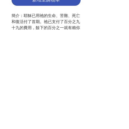
簡介：耶穌已用祂的生命、苦難、死亡
和復活付了首期。祂已支付了百分之九
十九的費用，餘下的百分之一就有賴你
的努力。
作者：文祖閒神父
出版：隧光出版社
分類：靈修、教友生活
初版：2019.07
頁數：182
ISBN : 9789998195400
聯絡我們
No. 3109999085
門市地址
付款方式