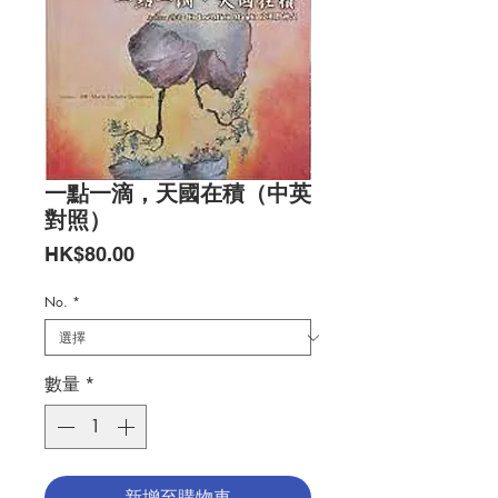
一點一滴，天國在積（中英
對照）
價
HK$80.00
格
No.
*
數量
*
新增至購物車