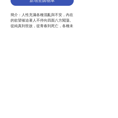
新增至購物車
簡介：人性充滿各種混亂與不安，內在
的欲望催迫著人不停向四面八方闖蕩。
從純真到世故，從青春到死亡，各種未
滿全的欲望、關係、愛、友誼、性、罪
惡、死亡、團體、人的複雜與韌性、日
常生活的渺小卑微，從生到死始終圍繞
著我們。 我們努力追求生活的滿足，
想得到身心靈的安頓與慰藉，期待能從
一切困擾、欲求、恐懼、罪惡感，甚或
生死、愛恨中得到解脫釋放，重新品味
生命踏實的滋味，卻常免不了經歷挫折
聯絡我們
失望，不禁自問：到底哪裡才是身心靈
真正的安居之所？ 本書直視人生的種
種不安，以信仰的視野提供新的省思，
門市地址
使我們能超越心中的枷鎖和負面情緒的
綑綁，重新以自由、平安的新精神享受
身而為人的事實以及生活中各種起起伏
付款方式
伏的滋味。