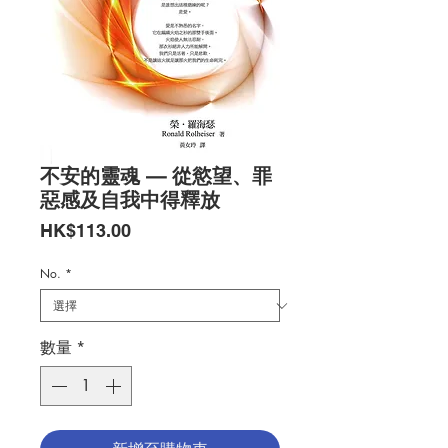
不安的靈魂 — 從慾望、罪
惡感及自我中得釋放
價
HK$113.00
格
No.
*
數量
*