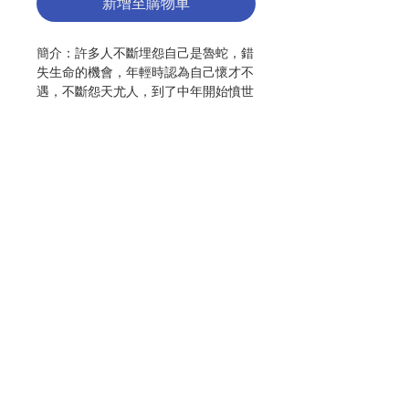
新增至購物車
簡介：許多人不斷埋怨自己是魯蛇，錯
失生命的機會，年輕時認為自己懷才不
遇，不斷怨天尤人，到了中年開始憤世
嫉俗，最後老年只能抑鬱而終。耶穌的
答案是：「起來拿起你的褥子向前走
吧!」
作者：古倫神父
出版：南與北文化
頁數：199
初版日期：2019.01
聯絡我們
分類：人格修養·輔導 / 靈修
ISBN：9789869748803
No. 3133087016
門市地址
付款方式