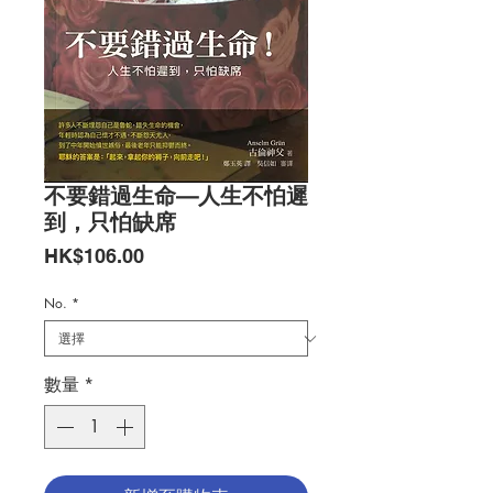
不要錯過生命—人生不怕遲
到，只怕缺席
價
HK$106.00
格
No.
*
數量
*