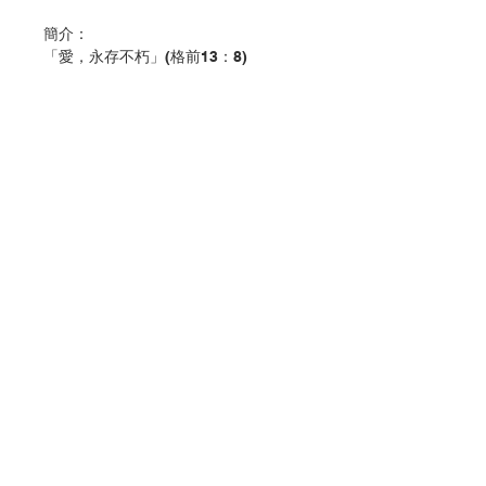
簡介：
「愛，永存不朽」(格前13：8)
回應婚姻聖召真的是這麼艱難嗎？其實
難不難，倒是在乎我們聚焦在哪裡。如
果只在於自己人性的努力，必然會感到
疲累，而且更是註定失敗。因為這既是
聖召，就必須仰賴天主的助佑，才能完
成。如果一家人在彼此相愛之中，效法
衪、仰望祂，努力與祂的聖旨合作，那
麼，家庭縱有困難，仍然可以有力承
擔，找到喜樂，尋獲平安。
聯絡我們
婚委會出版《世界各地家庭的聖德 – 八
對聖人、真福、可敬者及天主之僕夫婦
門市地址
的婚姻聖召成聖之路》，為我們介紹他
們的生平，好使我們效法他們的榜樣。
書中更載有代禱經文，可以讓我們向這
付款方式
些天上的聖者們祈禱，把我們在各種挑
戰中的家庭，交托在他們的轉禱中，求