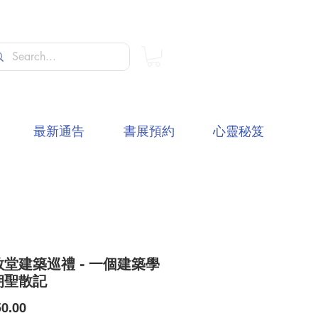
最新通告
書展預約
心靈秘笈
堂建築巡禮 - 一個建築學
朝聖散記
價
0.00