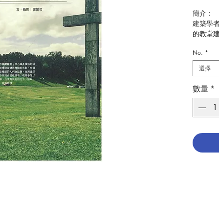
簡介：
建築學
的教堂
文字和
No.
*
了謝宗
堂：聖
選擇
堂、廊
本與澳
數量
*
精巧教
氣的神
作品，
．在岩
廣場教
．和森
米教堂
．永眠
摩森之