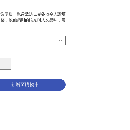
格
者謝宗哲，親身造訪世界各地令人讚嘆
建築，以他獨到的眼光與人文品味，用
攝影細述當下的感動與體驗。本書收錄
哲十九篇建築散記，從知名的歐洲教
家堂、聖彼得大教堂、聖母百花大教
香教堂等，到北歐的特色教堂，再到日
門的聖所，這些令人流連忘返的宏偉或
堂，在作者筆下成了一座座散發馨香之
聖所在，使讀者不單看到傑出建築師的
更進一步領略建築所蘊含的精神性：
石教會中的安然居住──赫爾辛基聖殿
新增至購物車
堂
林及水共生之十字架教會──奧特尼艾
與日本水之教堂
之森與當中的森林禮拜堂──斯德哥爾
墓地