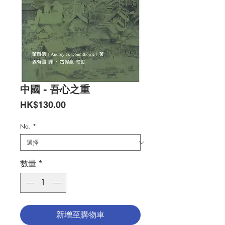
中國 - 吾心之重
價
HK$130.00
格
No.
*
數量
*
新增至購物車