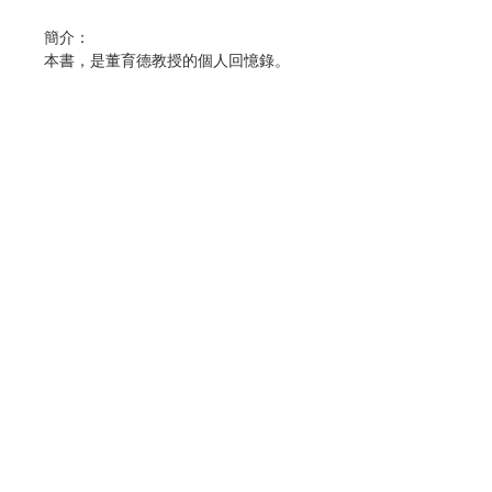
簡介：
本書，是董育德教授的個人回憶錄。
全書分為三個主要部分：（1）早年生
活，1922-1945；（2）在英國的大學
時光，1945-1968；（3）在澳洲的生
活，1969-1985。
每一部分包括不同的篇幅和精彩內容。
董教授以驚人的記憶力，如數家珍般地
娓娓道來她生命歷程中的點點滴滴的吉
光片羽，令人不僅重溫歷史，也深思未
聯絡我們
來。
書中豐富的內容，可以說明我們瞭解上
門市地址
世紀後半葉的英國高等教育，社會體
系，澳洲的社會和國立大學，西方的漢
學，中國鮮為人知的經濟發展，以及更
付款方式
加重要的是，教會在英國和澳洲的近代
發展和中國大陸的情況，填寫了很多研