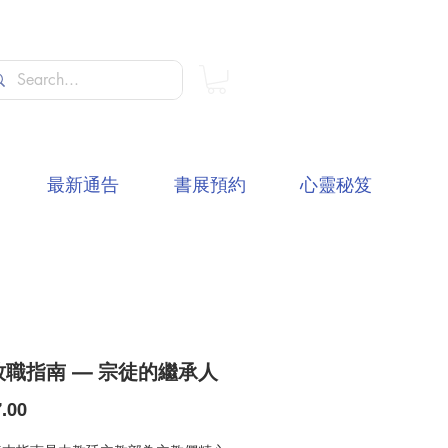
最新通告
書展預約
心靈秘笈
牧職指南 — 宗徒的繼承人
價
.00
格