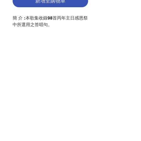
新增至購物車
簡 介 :本歌集收錄98首丙年主日感恩祭
中所選用之答唱句。
編 者 :香港教區聖樂委員會
頁 數 :456
分 類 :音樂
ISBN:9789888150083
No. 3216009235
聯絡我們
門市地址
付款方式