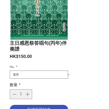
主日感恩祭答唱句(丙年)伴
奏譜
價
HK$150.00
格
No.
*
數量
*