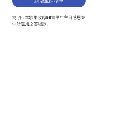
新增至購物車
簡 介 :本歌集收錄98首甲年主日感恩祭
中所選用之答唱詠。
編 者 :香港教區聖樂委員會
頁 數 :302
分 類 :音樂
ISBN:9789888150366
No. 3216009240
聯絡我們
門市地址
付款方式