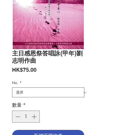
主日感恩祭答唱詠(甲年)劉
志明作曲
價
HK$75.00
格
No.
*
數量
*