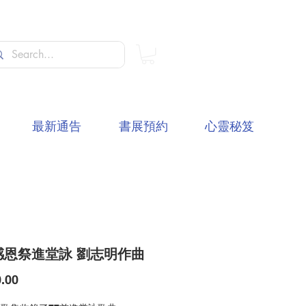
最新通告
書展預約
心靈秘笈
感恩祭進堂詠 劉志明作曲
價
.00
格