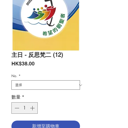
主日 - 反思梵二 (12)
價
HK$38.00
格
No.
*
數量
*
新增至購物車