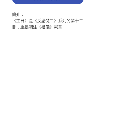
簡介：
《主日》是《反思梵二》系列的第十二
冊，重點關注《禮儀》憲章
（Sacrosanctum Concilium）第
106 條。
本小冊子深入探討主日禮儀的歷史、神
學、禮儀和牧靈意義，目的是幫助信友
更好地理解和深化主日禮儀的主題；強
調主日是主的日子，教會在這一天被召
喚並聚集在一起，慶祝逾越奧蹟，信友
聯絡我們
團體藉著神聖的標記參與其中。
這是一份牧靈指南，旨在幫助信友重新
門市地址
認識主日彌撒的價值和意義，反思主日
的顯著地位，並能從中汲取靈感和啟
發。 作者強調主日慶典為基督徒團體
付款方式
提供一個被感恩祭培育的好機會，讓參
與其中的信友發生轉變，並肖似基督。
主日禮儀的準備和實踐應注重禮儀中的