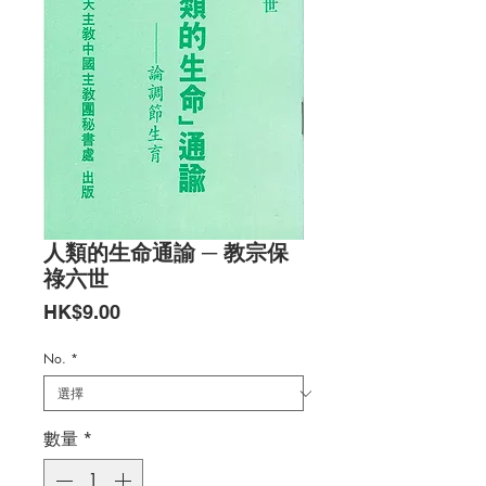
人類的生命通諭 ─ 教宗保
祿六世
價
HK$9.00
格
No.
*
數量
*