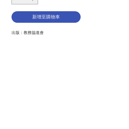
新增至購物車
出版：教務協進會
分類：教會
初版：
1994年4月
頁數：
40
No. 3073017028
聯絡我們
門市地址
付款方式