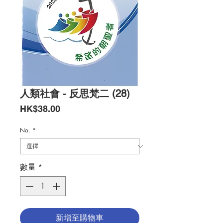
人類社會 - 反思梵二 (28)
價
HK$38.00
格
No.
*
數量
*
新增至購物車