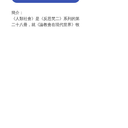
簡介：
《人類社會》是《反思梵二》系列的第
二十八冊，就《論教會在現代世界》牧
職憲章（Gaudium et Spes）第四章
「人類的團體生活」（23-32條）作出
深入淺出的討論。
本書冊順著該章節的脈絡，透過討論生
態保護、死刑、性侵行為、男女平等、
勞工福利、公民責任等課題，闡釋人類
按照天主的旨意組成團體，與社會有著
聯絡我們
相互依存的關係。因此作為基督徒，必
須摒棄個人主義，履行維護大眾福祉和
追求社會正義等不可逃避的社會責
門市地址
任。
書冊最後引述教宗方濟各的多篇講道，
指出憲章第一個字「喜樂」
付款方式
（gaudium）實為「基督徒的身份
證」，讓讀者深思如何保持喜樂——即