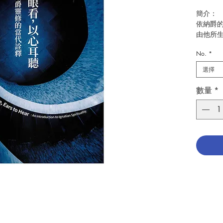
簡介：
依納爵
由他所
身為一
No.
*
題與需
一個地
選擇
年代，
的日常
數量
*
數百年
爵靈修
該如何
活脈絡
現代化
內涵，
中，認
作者: Da
譯者: 
出版：
分類：