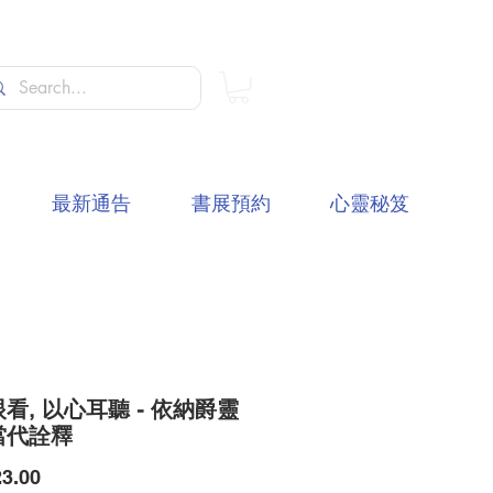
最新通告
書展預約
心靈秘笈
看, 以心耳聽 - 依納爵靈
當代詮釋
價
3.00