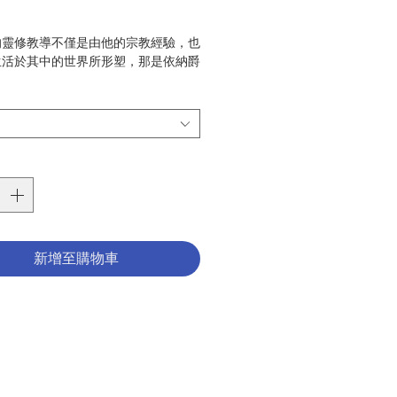
格
的靈修教導不僅是由他的宗教經驗，也
生活於其中的世界所形塑，那是依納爵
個基督徒，為回應其所身處的世界的問
要，在其中活出福音的努力嘗試。那是
理大發現的變動時代，也是宗教改革的
天主透過依納爵教導我們，如何在忙碌
生活中，整合信仰與行動。
後，當代基督徒愈來愈有興趣學習依納
，渴望在日常生活中體驗天主。但我們
理解依納爵的教導？作者從依納爵的生
和著作中，對其所教導的靈修方式進行
新增至購物車
的詮釋，讓讀者更能掌握依納爵靈修的
幫助尋求靈性成長的人，在生活經驗
識和回應上主慈愛的呼喚。
vid Lonsdale
張令憙、陳慶宇
光啟文化事業
靈修