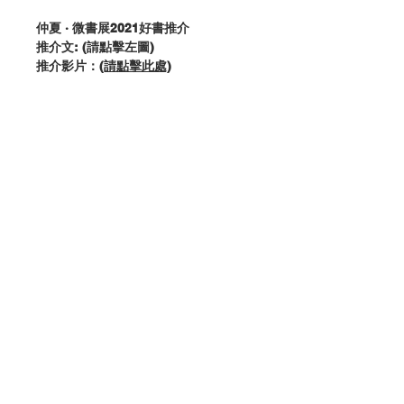
仲夏 · 微書展2021好書推介
推介文: (請點擊左圖)
推介影片：
(請點擊此處)
作者：
清泉兒童系列工作組
出版：
清泉出版社
分類：兒童宗教
出版日期：
2021.06
頁數：
28
ISBN：
9789887940821
No. 3409999038
聯絡我們
門市地址
付款方式