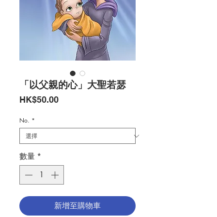
「以父親的心」大聖若瑟
價
HK$50.00
格
No.
*
數量
*
新增至購物車