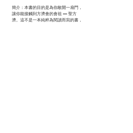
簡介：本書的目的是為你敞開一扇門，
讓你能接觸到方濟會的會祖 — 聖方
濟。這不是一本純粹為閱讀而寫的書，
它的設計是希望你能在三十天內，每日
以閱讀、默想和祈禱來經驗一個靈修旅
程。
作者：方濟會士夏志誠
出版：香港天主教方濟會
分類：靈修、教友生活
初版：2003.04
再版：2013.04
聯絡我們
頁數：120
ISBN : 9789881677938
No. 3109999002
門市地址
付款方式