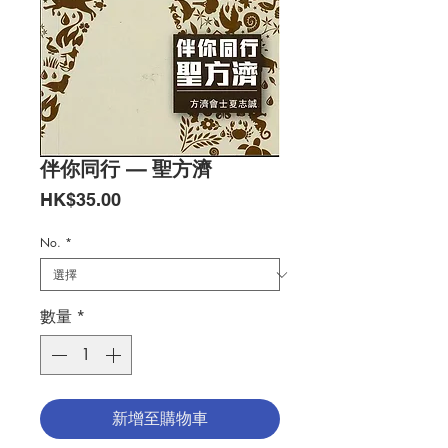
伴你同行 — 聖方濟
價
HK$35.00
格
No.
*
數量
*
新增至購物車