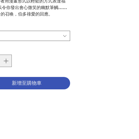
:作者用漫畫形式以輕鬆的方式表達福
....以令你發出會心微笑的幽默筆觸……
音的召喚，伯多祿愛的回應。
riarosa Guerrini, OSA
76
789627096467
6009143
新增至購物車