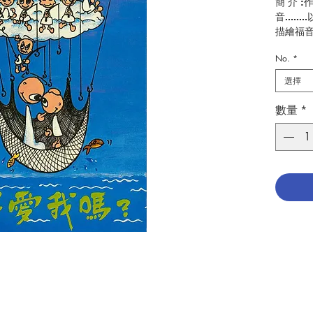
簡 介 
音....
描繪福
作 者 :Ma
No.
*
頁 數 :1
ISBN:9
選擇
No. 310
數量
*