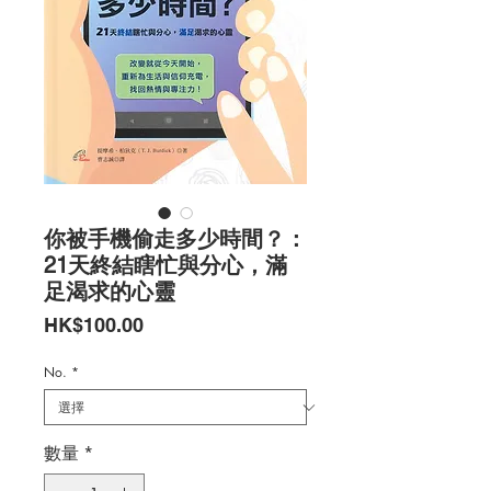
你被手機偷走多少時間？：
21天終結瞎忙與分心，滿
足渴求的心靈
價
HK$100.00
格
No.
*
數量
*