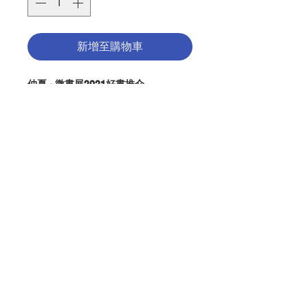
新增至購物車
仲夏 · 微書展2021好書推介
推介人: 陳曉評修女 (聖保祿孝女會)
推介文: (請點擊左圖)
公教報【吾愛讀書】專欄推介
簡介：
聯絡我們
★ 最適合分心世代閱讀的翻轉人生指
南！
★ 提升心靈免疫力的理想生活提案。
★ 榮獲2019年天主教媒體協會圖書
門市地址
獎！
改變就從今天開始，
重新為生活與信仰
付款方式
充電，
找回熱情與專注力！