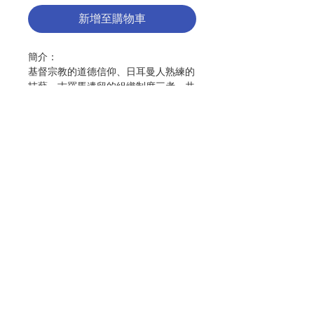
新增至購物車
簡介：
基督宗教的道德信仰、日耳曼人熟練的
技藝、古羅馬遺留的組織制度三者，共
同創造了中世紀的王國。再加上一個共
同宗教和道德的思想體系，使這些王國
在發展上更具備柔韌性和堅實性，以打
造一個崇高理念的共同體。中世紀初
期，這些王國肩負保護教會的角色。然
而，屬神權力與屬世權力的關係也呈現
聯絡我們
緊張；教宗職權曾一度沒落，所幸後來
恢復其獨立及自由，並建立一個獨立自
主的教宗國。
門市地址
與此同時，教會肩負著她政治及社會的
功能，也將其組織順應當時的法規和封
建制度。在中世紀盛期，統一的「基督
付款方式
徒王國」充盈著青春活力及熱忱，尤其
顯現於十字軍東征、傳教志業、宏偉的