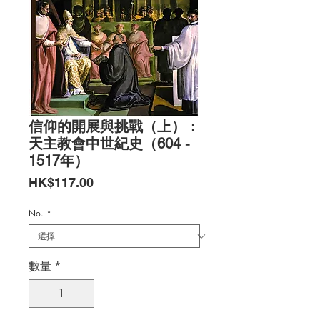
信仰的開展與挑戰（上）：
天主教會中世紀史（604 -
1517年）
價
HK$117.00
格
No.
*
數量
*