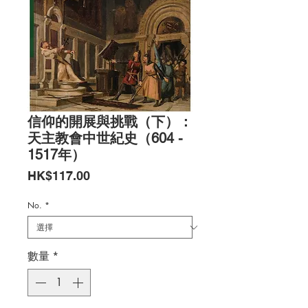
信仰的開展與挑戰（下）：
天主教會中世紀史（604 -
1517年）
價
HK$117.00
格
No.
*
數量
*