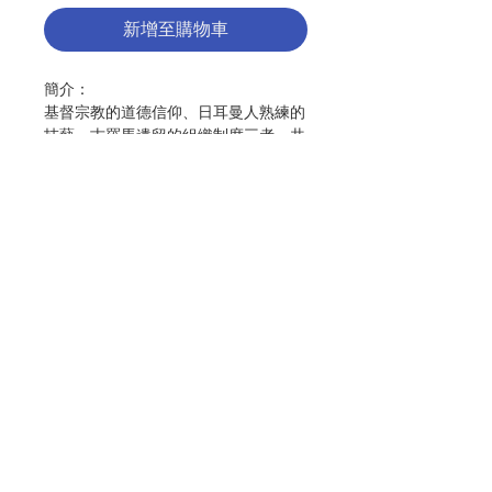
新增至購物車
簡介：
基督宗教的道德信仰、日耳曼人熟練的
技藝、古羅馬遺留的組織制度三者，共
同創造了中世紀的王國。再加上一個共
同宗教和道德的思想體系，使這些王國
在發展上更具備柔韌性和堅實性，以打
造一個崇高理念的共同體。中世紀初
期，這些王國肩負保護教會的角色。然
而，屬神權力與屬世權力的關係也呈現
聯絡我們
緊張；教宗職權曾一度沒落，所幸後來
恢復其獨立及自由，並建立一個獨立自
主的教宗國。
門市地址
與此同時，教會肩負著她政治及社會的
功能，也將其組織順應當時的法規和封
建制度。在中世紀盛期，統一的「基督
付款方式
徒王國」充盈著青春活力及熱忱，尤其
顯現於十字軍東征、傳教志業、宏偉的