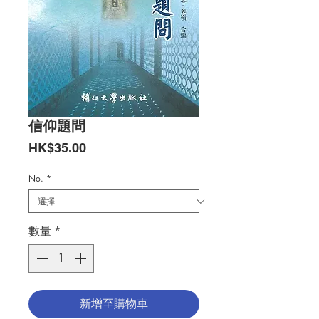
信仰題問
價
HK$35.00
格
No.
*
數量
*
新增至購物車