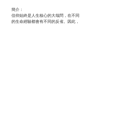
簡介：
信仰始終是人生核心的大哉問，在不同
的生命經驗都會有不同的反省。因此，
本書在閱讀上建議當作個人信仰生命反
省的口袋書，隨時有空就翻閱，在不同
的心境下閱讀會有不同的切入點。同時
也很適合當作要理自我檢測的參考書，
也藉此釐清自己信仰上的盲點，凝聚更
多信仰自我成長的機會，使基督在信友
們心中逐漸成長。
作者：賴効忠、姜嶺
聯絡我們
出版：輔仁大學出版社
分類：教義、教理
出版日期：
2021.0
8
門市地址
頁數：
1
91
ISBN：
9789860729283
No. 3053037002
付款方式