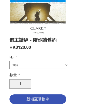
偕主讀經 - 陪你讀舊約
價
HK$120.00
格
No.
*
數量
*
新增至購物車