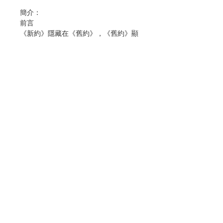
簡介：
前言
《新約》隱藏在《舊約》，《舊約》顯
明於《新約》（聖奧斯定，354-430
年）
我們盼望陪你讀《舊約》，一起發現聖
經的奇妙和美好。
為傳達這份心意，我們準備了這本書，
邀請你打開《舊約》，無論是中文或外
文的聖經，隨你心意，選一部書，開始
聯絡我們
讀。
讀了大概一章，或是一首聖詠，我們會
門市地址
說明那段經文的大概，建議一些思考的
方向，一起向主祈禱，嘗試在生活裡回
應聖經的訊息。
付款方式
我們就這樣讀《舊約》，每一章經過：
誦讀，反省，祈禱，行動。