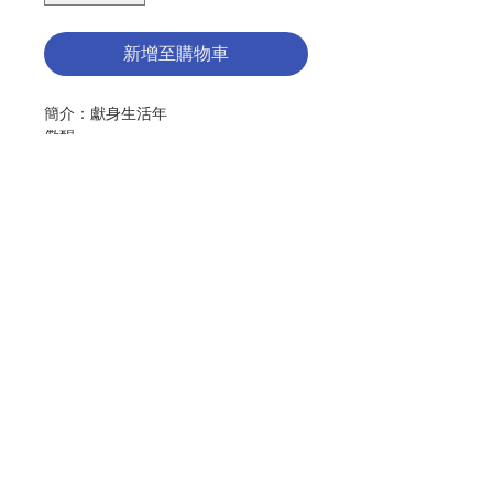
新增至購物車
簡介：獻身生活年
儆醒
給跟隨上主前行的男女獻身者
YEAR OF CONSECRATED LIFE
KEEP WATCH!
To consecrated men and women
Journeying in the Footsteps of
God
聯絡我們
作者：獻身生活修會及使徒生活團聖部
出版：天主教香港教區
分類：教會
門市地址
初版：2015.11
頁數：139
No. 3079999024
付款方式