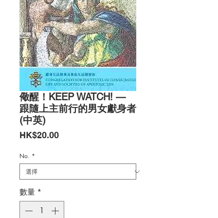
儆醒！KEEP WATCH! —
跟隨上主前行的男女獻身者
(中英)
價
HK$20.00
格
No.
*
數量
*