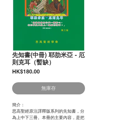
先知書(中冊) 耶肋米亞 - 厄
則克耳（暫缺）
價
HK$180.00
格
無庫存
簡介：
思高聖經原注譯釋版系列的先知書，分
為上中下三冊。本冊的主要內容，是把
舊約的先知運動，作一個詳盡的介紹；
其起源、演變、任務、著作及宣講等，