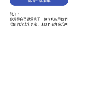
新增至購物車
簡介：
你覺得自己很愛孩子，但你真能用他們
理解的方法來表達，使他們確實感受到
你付出的愛嗎？
兒童和青少年的精神科醫師羅斯．甘伯
博士（Dr. Ross Campbell）在演講中
說了一個比喻︰「在每一個孩子內心
裡，都有個『情緒的箱子』等著愛來填
滿。一個孩子真正感覺到被愛，才會正
常成長。但是愛箱空了時，孩子就會有
聯絡我們
問題行為。孩子們多半的問題行為是由
於空箱子的渴求所引發。」巧門博士第
一次聽見這比喻時就非常欣賞，他在寫
門市地址
給夫婦的《愛之語》得到廣大迴響之
後，也邀請羅斯共同完成《兒童愛之
語》。
付款方式
作者將兒童的愛之語同樣歸成五大類：