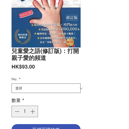
兒童愛之語(修訂版)：打開
親子愛的頻道
價
HK$93.00
格
No.
*
數量
*