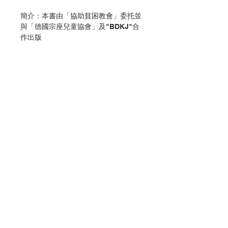
簡介：本書由「協助貧困教會」委托並
與「德國宗座兒童協會」及"BDKJ"合
作出版
EDITORIAL VERBO DIVINO
Avda,de Pamplona,41
ESTELLA(Navarra)-España
1986
2017年重印
分類：兒童宗教
ISBN : 9789881795908
聯絡我們
No. 3403016002
門市地址
付款方式