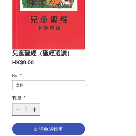
兒童聖經（聖經選讀）
價
HK$9.00
格
No.
*
數量
*
新增至購物車