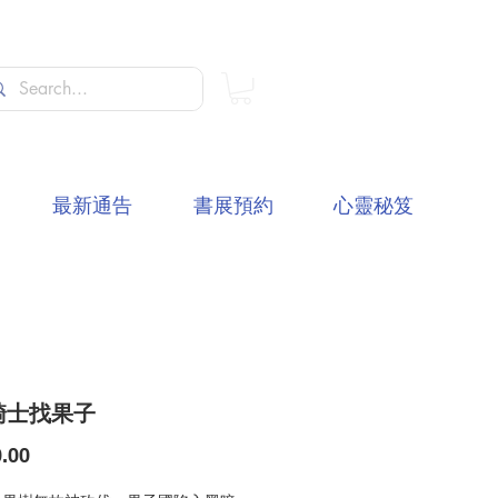
最新通告
書展預約
心靈秘笈
騎士找果子
價
.00
格