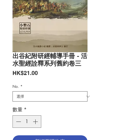
出谷紀附研經輔導手冊 - 活
水聖經詮釋系列舊約卷三
價
HK$21.00
格
No.
*
數量
*