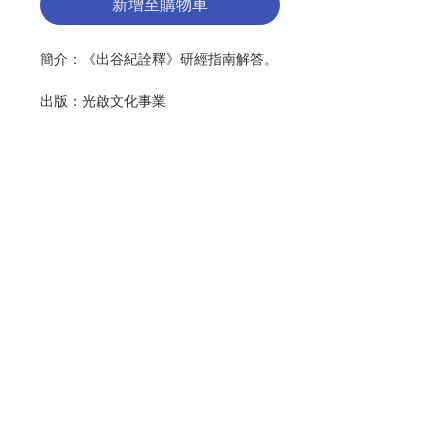
新增至購物車
簡介：《出谷紀詮釋》研經指南解答。
出版：光啟文化事業
分類：聖經
出版日期：2020年10月
頁數：31
No.: 3013002107
聯絡我們
門市地址
付款方式