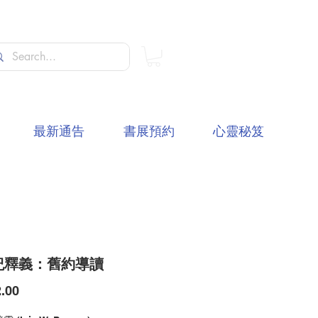
最新通告
書展預約
心靈秘笈
紀釋義：舊約導讀
價
.00
格